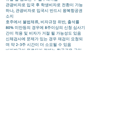
관광비자로 입국 후 학생비자로 전환이 가능
하나, 관광비자로 입국시 반드시 왕복항공권
소지
호주에서 불법체류, 비자규정 위반, 출석률
80% 미만등의 경우에 8주이상의 신청 심사기
간이 적용 및 비자가 거절 될 가능성도 있음
신체검사에 문제가 있는 경우 재검이 요청되
며 약 2-3주 시간이 더 소요될 수 있음
비자발급이 완료되기 전에는 항공권을 구입
하지 않도록 함
학업기간에 맞추어 필수보험인 OSHC를 가입
하여 비용을 납부한 후 보험증서까지 준비해
야함 (비자신청시 함께 제출됨)
GTE (Genuine Temporary Entrance Criterion)
이라는 학업계획서 및 추가서류가 요구될 수
도 있음
추가서류 요청시 해당 추가질문에 대한 답변
과 더불에 재정적 증명이나 그외 추가서류들
이 요구될 수도 있음
동반 비자
동반비자로 아내 혹은 남편 그리고 아이들과
같이 비자를 받아 호주에서 공부하는 기간 동