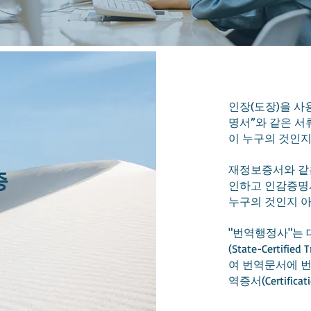
인장(도장)을 사
명서”와 같은 서류
이 누구의 것인지
재정보증서와 같
증
인하고 인감증명
누구의 것인지 아
"번역행정사"는
(State-Certi
여 번역문서에 번
역증서(Certifi