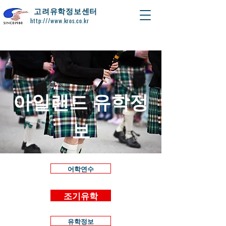
​고려유학정보센터
http:///www.kros.co.kr
아일랜드 유학정
보
어학연수
조기유학
유학정보