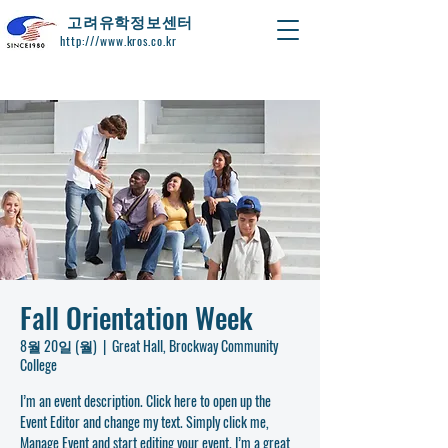
​고려유학정보센터
http:///www.kros.co.kr
Fall Orientation Week
8월 20일 (월)
  |  
Great Hall, Brockway Community
College
I’m an event description. Click here to open up the
Event Editor and change my text. Simply click me,
Manage Event and start editing your event. I’m a great