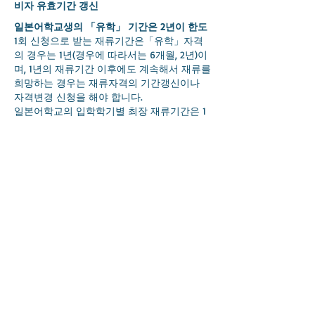
비자 유효기간 갱신
일본어학교생의 「유학」 기간은 2년이 한도
1회 신청으로 받는 재류기간은「유학」자격
의 경우는 1년(경우에 따라서는 6개월, 2년)이
며, 1년의 재류기간 이후에도 계속해서 재류를
희망하는 경우는 재류자격의 기간갱신이나
자격변경 신청을 해야 합니다.
일본어학교의 입학학기별 최장 재류기간은 1
년3개월, 1년6개월, 1년9개월, 2년으로 나뉘고,
1년간의 일본어학교 출결증명에 따라
출석률이 80%미만일 경우 비자갱신이 불허
될 수 있습니다.
최저 2주 전에는 신청을 해둡시다!
기간갱신이나 자격변경 수속을 하지 않은 채
재류기간을 넘겨 버리면 본인에게 그럴 의도
가 없었다고 하더라도 불법체류가 되는 것입
니다.
기간갱신 신청은 재류기간의 두 달 전부터 가
능하므로 1개월에서 2주일 전까지는 신청해
두는 것이 좋습니다.
최근에는 학생이 재학하고 있는 학교가 일괄