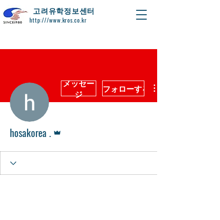
​고려유학정보센터
http:///www.kros.co.kr
メッセー
フォローする
ジ
管理者
hosakorea .