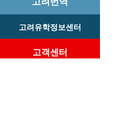
고려번역
고려유학정보센터
​고객센터
상 호 : 고려유학정보센터 사업자번호 :
101-
90-95271
대표자 : 김영철
이메일 : keic505@naver.com 개인정보책
임자 : 김영철
주소 : (우)03189 서울시 종로구 종로8길
5(관철동 45-2) 종각빌딩 403호