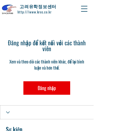
​고려유학정보센터
http:///www.kros.co.kr
Đăng nhập để kết nối với các thành
viên
Xem và theo dõi các thành viên khác, để lại bình
luận và hơn thế.
Đăng nhập
Sự kiện