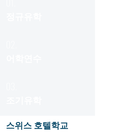
01.
​정규유학
02.
어학연수
03.
조기유학
​스위스 호텔학교