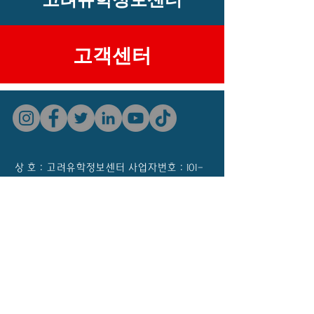
​고객센터
상 호 : 고려유학정보센터 사업자번호 :
101-
90-95271
대표자 : 김영철
이메일 : keic505@naver.com 개인정보책
임자 : 김영철
주소 : (우)03189 서울시 종로구 종로8길
5(관철동 45-2) 종각빌딩 403호
대표전화 : 02-733-7360 팩스 : 02-733-
7361
© 2023 by 고려유학정보센터. Powered and
secured by Wix