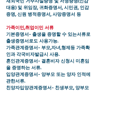
재외국민 거주사실증명 및 서명증명(인감
대용) 및 위임장, 귀화증명서, 시민권, 인감
증명, 신원 병적증명서, 사망증명서 등
​가족이민,취업이민 서류
기본증명서- 출생을 증명할 수 있는서류로
출생증명서로도 사용가능.
가족관계증명서- 부모,자녀,형제등 가족확
인과 각국비자발급시 사용.
혼인관계증명서- 결혼비자 신청시 미혼임
을 증명하는 서류.
입양관계증명서- 양부모 또는 양자 인적에
관한서류.
친양자입양관계증명서- 친생부모, 양부모
또는 친양자 인적에 관한서류.
범죄경력수사경력조회회보서- 범죄사실
유무 확인에 관한 서류.
시민권 신청서류
출생증명용 호적등본